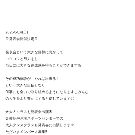
2026/6/14(日)
🎊発表会開催決定🎊
発表会という大きな目標に向かって
コツコツと努力をし
当日には大きな達成感を得ることができます💪
その成功体験が「やれば出来る！」
という大きな自信となり
何事にも全力で取り組めるようになりますしみんな
の人生をより豊かにすると信じています🥹
🌟大人クラスも発表会出演🌟
金曜朝@戸塚スポーツセンターでの
大人ダンスクラスも発表会に出演します🎉
ただいまメンバー大募集‼️