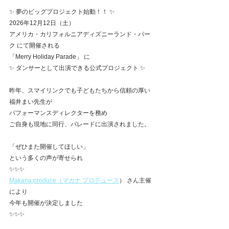
✨ 夢のビッグプロジェクト始動！！ ✨
2026年12月12日（土）
アメリカ・カリフォルニアディズニーランド・パー
ク にて開催される
「Merry Holiday Parade」 に
✨ ダンサーとして出演できる公式プロジェクト ✨
昨年、スマイリンクでも子どもたちから信頼の厚い
福井まい先生が
パフォーマンスディレクターを務め
ご自身も現地に同行、パレードに出演されました。
「ぜひまた開催してほしい」
という多くの声が寄せられ
✨✨✨
Makana produce（マカナ プロデュース
） さん主催
により
今年も開催が決定しました
✨✨✨