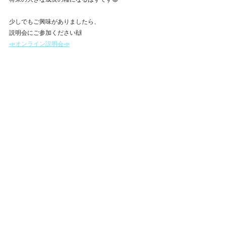
少しでもご興味がありましたら、
説明会にご参加ください🙌
📣オンライン説明会📣
.
すべて表示
最新記事